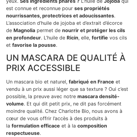
yeux.
Ses ingrédients phares ?
L’huile de
Jojoba
qui
est connue et reconnue pour
ses propriétés
nourrissantes, protectrices et adoucissantes
.
L’association d’huile de jojoba et d’extrait d’écorce
de
Magnolia
permet de
nourrir et protéger les cils
en profondeur
. L’huile de
Ricin
, elle,
fortifie
vos cils
et
favorise la pousse
.
UN MASCARA DE QUALITÉ À
PRIX ACCESSIBLE
Un mascara bio et naturel,
fabriqué en France
et
vendu à un prix aussi léger que sa texture ? Oui c’est
possible, la preuve avec notre
mascara densité-
volume
. Et qui dit petit prix, ne dit pas forcément
moindre qualité. Chez Charlotte Bio, nous avons à
cœur de vous offrir l’accès à des produits à
la
formulation efficace
et à la
composition
respectueuse
.